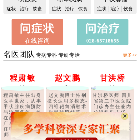
症状
治疗
饮食
症状
治疗
饮食
症状
治疗
饮食
问症状
问治疗
在线咨询
028-65718655
名医团队
专病专科 专研专治
更多 >>
程肃敏
赵文鹏
甘洪桥
主任
博士
主任
程肃敏主任出身
赵文鹏博士特别
甘洪桥医师 四川
医学世家，从事
擅长运用多模态-
省第二中医医院
甲状腺疾病预防
四维靶向消融术
门诊办主任兼内
与治疗多年，曾
对甲状腺结节、
分泌科副主任，
在深圳、上海、
甲状腺腺瘤、甲
副主任中医师，
广东等多家医院
状腺囊肿、甲状
四川省中医药管
任职甲状腺科医
腺乳头状癌等甲
理局第六批学术
师，后经成都..
状腺疾..
【详
和技术带头..