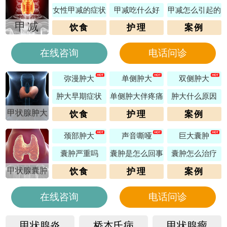
女性甲减的症状
甲减吃什么好
甲减怎么引起的
甲减
饮食
护理
案例
在线咨询
电话问诊
弥漫肿大
单侧肿大
双侧肿大
肿大早期症状
单侧肿大伴疼痛
肿大什么原因
甲状腺肿大
饮食
护理
案例
颈部肿大
声音嘶哑
巨大囊肿
囊肿严重吗
囊肿是怎么回事
囊肿怎么治疗
甲状腺囊肿
饮食
护理
案例
在线咨询
电话问诊
甲状腺炎
桥本氏病
甲状腺瘤