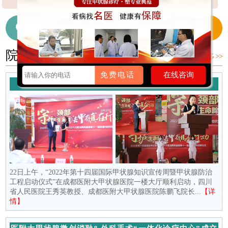
【详细】
细】
【详细】
在线咨询医生
028-65718655
院内新闻
更多 >>
免费电话
在线咨询
守护颈部生命腺 去“甲”存真在行动
22日上午，“2022年第十四届国际甲状腺知识宣传周暨甲状腺防治
工程启动仪式”在成都医附大甲状腺医院一楼大厅顺利启动，四川
省人民医院王秀英教授、成都医附大甲状腺医院陈鹏飞院长...
【详
情】