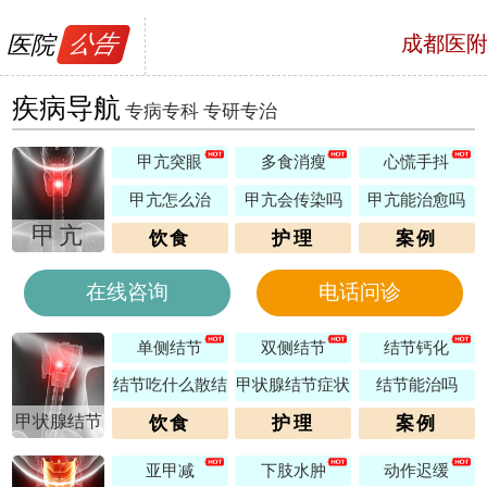
医院
公告
成都医
号，预约电话
疾病导航
专病专科 专研专治
甲亢突眼
多食消瘦
心慌手抖
甲亢怎么治
甲亢会传染吗
甲亢能治愈吗
甲亢
饮食
护理
案例
在线咨询
电话问诊
单侧结节
双侧结节
结节钙化
结节吃什么散结
甲状腺结节症状
结节能治吗
甲状腺结节
饮食
护理
案例
亚甲减
下肢水肿
动作迟缓