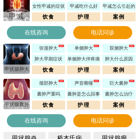
女性甲减的症状
甲减吃什么好
甲减怎么引起的
甲减
饮食
护理
案例
在线咨询
电话问诊
弥漫肿大
单侧肿大
双侧肿大
肿大早期症状
单侧肿大伴疼痛
肿大什么原因
甲状腺肿大
饮食
护理
案例
颈部肿大
声音嘶哑
巨大囊肿
囊肿严重吗
囊肿是怎么回事
囊肿怎么治疗
甲状腺囊肿
饮食
护理
案例
在线咨询
电话问诊
甲状腺炎
桥本氏病
甲状腺瘤