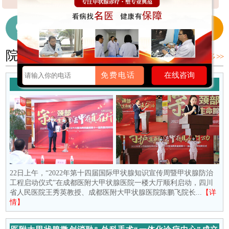
【详细】
【详细】
细】
在线咨询医生
028-65718655
院内新闻
更多 >>
免费电话
在线咨询
守护颈部生命腺 去“甲”存真在行动
22日上午，“2022年第十四届国际甲状腺知识宣传周暨甲状腺防治
工程启动仪式”在成都医附大甲状腺医院一楼大厅顺利启动，四川
省人民医院王秀英教授、成都医附大甲状腺医院陈鹏飞院长...
【详
情】