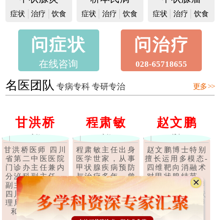
症状
治疗
饮食
症状
治疗
饮食
症状
治疗
饮食
问症状
问治疗
在线咨询
028-65718655
名医团队
专病专科 专研专治
更多 >>
甘洪桥
程肃敏
赵文鹏
主任
主任
博士
甘洪桥医师 四川
程肃敏主任出身
赵文鹏博士特别
省第二中医医院
医学世家，从事
擅长运用多模态-
门诊办主任兼内
甲状腺疾病预防
四维靶向消融术
分泌科副主任，
与治疗多年，曾
对甲状腺结节、
副主任中医师，
在深圳、上海、
甲状腺腺瘤、甲
四川省中医药管
广东等多家医院
状腺囊肿、甲状
理局第六批学术
任职甲状腺科医
腺乳头状癌等甲
和技术带头..
师，后经成都..
状腺疾..
【详