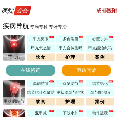
医院
公告
成都医
号，预约电话
疾病导航
专病专科 专研专治
甲亢突眼
多食消瘦
心慌手抖
甲亢怎么治
甲亢会传染吗
甲亢能治愈吗
甲亢
饮食
护理
案例
在线咨询
电话问诊
单侧结节
双侧结节
结节钙化
结节吃什么散结
甲状腺结节症状
结节能治吗
甲状腺结节
饮食
护理
案例
亚甲减
下肢水肿
动作迟缓